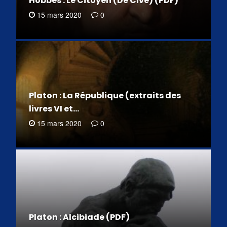
Hobbes : Le Citoyen (De Cive) (PDF)
15 mars 2020
0
Platon : La République (extraits des
livres VI et…
15 mars 2020
0
Platon : Alcibiade (PDF)