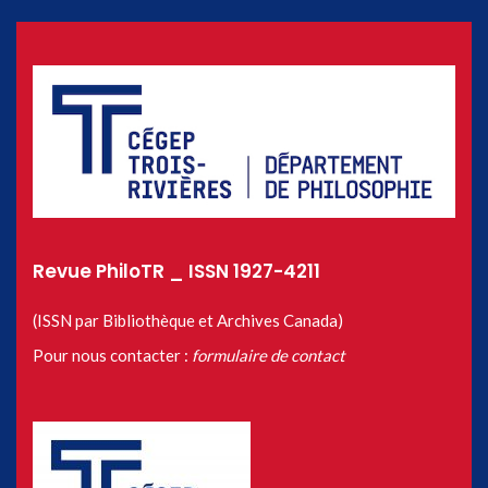
Revue PhiloTR _ ISSN 1927-4211
(ISSN par Bibliothèque et Archives Canada)
Pour nous contacter :
formulaire de contact