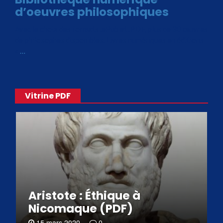
d’oeuvres philosophiques
Avec le choix des formats .ePub et .PDF, plus de 30 œuvres
de philosophes disponibles. Livres numériques en éditions
«
…
Vitrine PDF
Aristote : Éthique à
Nicomaque (PDF)
15 mars 2020
0