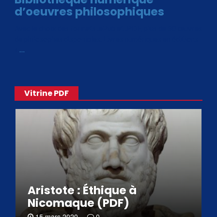
d’oeuvres philosophiques
Avec le choix des formats .ePub et .PDF, plus de 30 œuvres
de philosophes disponibles. Livres numériques en éditions
«
…
Vitrine PDF
Aristote : Éthique à
Nicomaque (PDF)
15 mars 2020
0