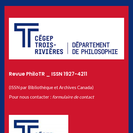
Revue PhiloTR _ ISSN 1927-4211
(ISSN par Bibliothèque et Archives Canada)
Pour nous contacter :
formulaire de contact