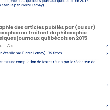
philosophie dans quelques journaux québécois en 2016
 établie par Pierre Lemay)…
aphie des articles publiés par (ou sur)
osophes ou traitant de philosophie
elques journaux québécois en 2015
16
0
 établie par Pierre Lemay) 36 titres
___________________________________________________________________________
est une compilation de textes réunis par le rédacteur de