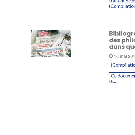
traitant de 
(Compilation
Bibliogr
des phil
dans qu
16 mai 20
(Compilation
______________
Ce document 
la…