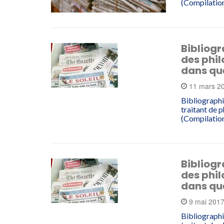
(Compilation
Bibliogr
des phil
dans qu
11 mars 2
Bibliographi
traitant de 
(Compilation
Bibliogr
des phil
dans qu
9 mai 201
Bibliographi