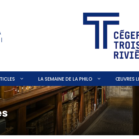
&
 |
TICLES
LA SEMAINE DE LA PHILO
ŒUVRES LI
es