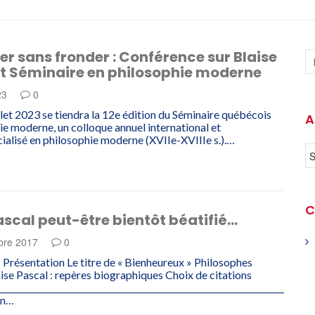
r sans fronder : Conférence sur Blaise
et Séminaire en philosophie moderne
023
0
illet 2023 se tiendra la 12e édition du Séminaire québécois
A
ie moderne, un colloque annuel international et
cialisé en philosophie moderne (XVIIe-XVIIIe s.).…
C
ascal peut-être bientôt béatifié…
bre 2017
0
ésentation Le titre de « Bienheureux » Philosophes
aise Pascal : repères biographiques Choix de citations
___________________________________________________________________________
on…