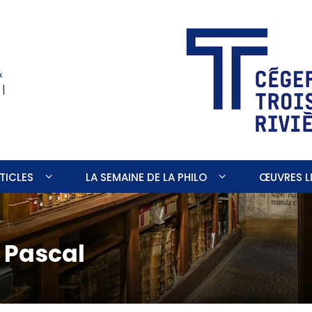
&
 |
TICLES
LA SEMAINE DE LA PHILO
ŒUVRES LI
e Pascal