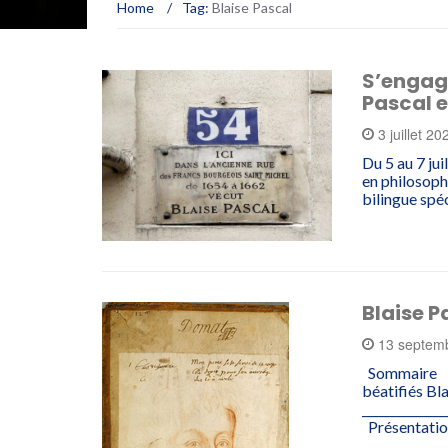
Home
/
Tag:
Blaise Pascal
S’engage
Pascal 
3 juillet 2
Du 5 au 7 ju
en philosoph
bilingue spé
Blaise P
13 septem
Sommaire Pr
béatifiés Bl
______________
Présentati