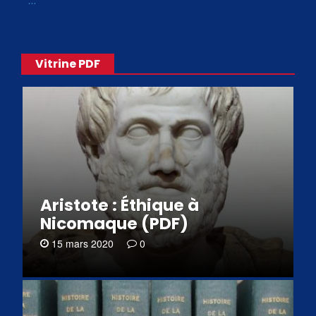
«
…
Vitrine PDF
Aristote : Éthique à
Nicomaque (PDF)
15 mars 2020
0