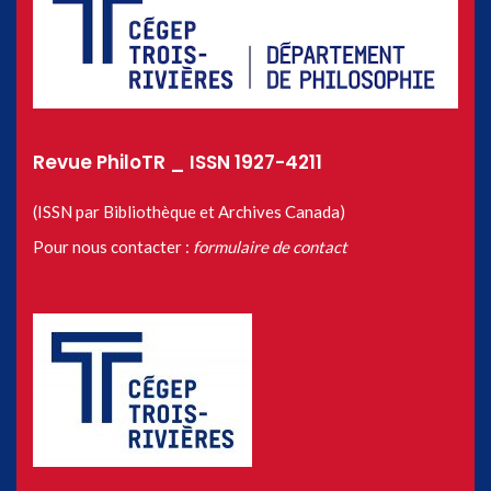
Revue PhiloTR _ ISSN 1927-4211
(ISSN par Bibliothèque et Archives Canada)
Pour nous contacter :
formulaire de contact