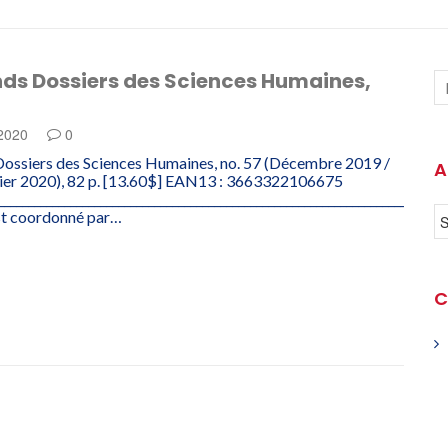
nds Dossiers des Sciences Humaines,
 2020
0
Dossiers des Sciences Humaines, no. 57 (Décembre 2019 /
A
rier 2020), 82 p. [13.60$] EAN13 : 3663322106675
_______________________________________________________________________
est coordonné par…
C