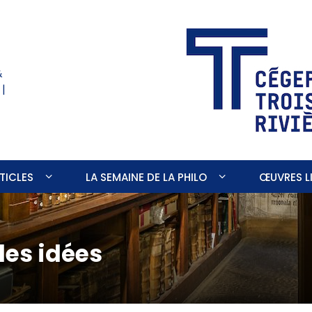
&
 |
TICLES
LA SEMAINE DE LA PHILO
ŒUVRES LI
des idées