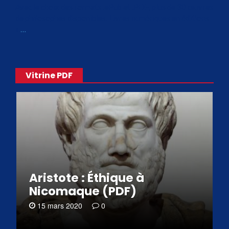
Avec le choix des formats .ePub et .PDF, plus de 30 œuvres
de philosophes disponibles. Livres numériques en éditions
«
…
Vitrine PDF
Aristote : Éthique à
Nicomaque (PDF)
15 mars 2020
0