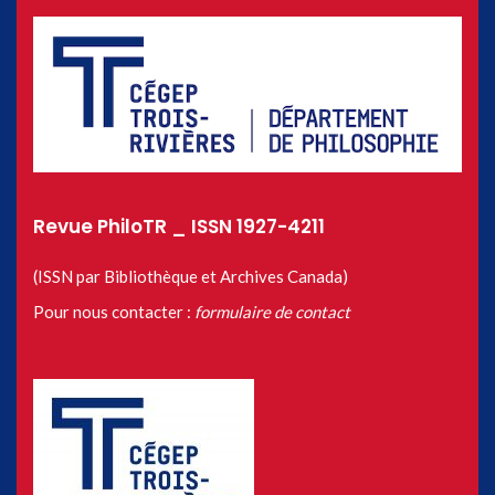
Revue PhiloTR _ ISSN 1927-4211
(ISSN par Bibliothèque et Archives Canada)
Pour nous contacter :
formulaire de contact