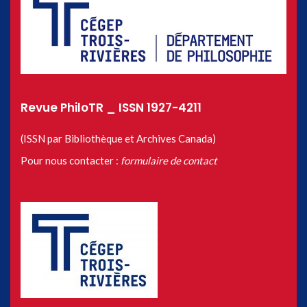
Revue PhiloTR _ ISSN 1927-4211
(ISSN par Bibliothèque et Archives Canada)
Pour nous contacter :
formulaire de contact