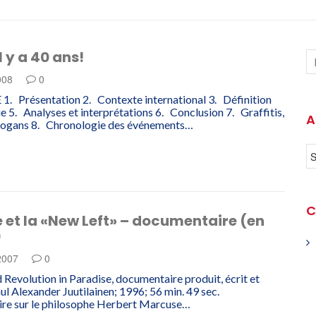
l y a 40 ans!
2008
0
 Présentation 2. Contexte international 3. Définition
e 5. Analyses et interprétations 6. Conclusion 7. Graffitis,
A
 slogans 8. Chronologie des événements…
C
et la «New Left» – documentaire (en
)
 2007
0
Revolution in Paradise, documentaire produit, écrit et
aul Alexander Juutilainen; 1996; 56 min. 49 sec.
re sur le philosophe Herbert Marcuse…