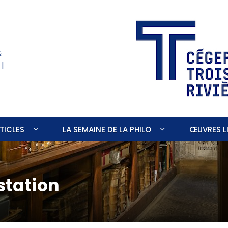
&
 |
TICLES
LA SEMAINE DE LA PHILO
ŒUVRES LI
station