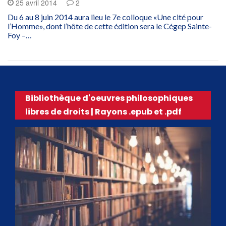
25 avril 2014
2
Du 6 au 8 juin 2014 aura lieu le 7e colloque «Une cité pour
l’Homme», dont l’hôte de cette édition sera le Cégep Sainte-
Foy –…
Bibliothèque d'oeuvres philosophiques
libres de droits | Rayons .epub et .pdf