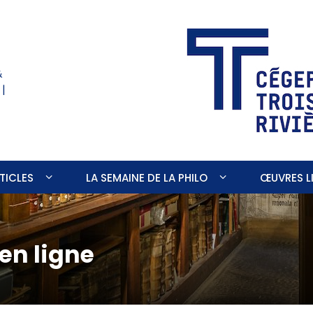
&
 |
TICLES
LA SEMAINE DE LA PHILO
ŒUVRES LI
en ligne