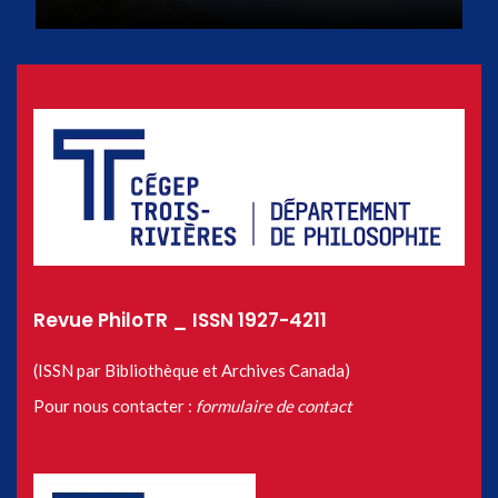
Revue PhiloTR _ ISSN 1927-4211
(ISSN par Bibliothèque et Archives Canada)
Pour nous contacter :
formulaire de contact