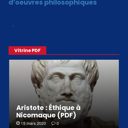
d’oeuvres philosophiques
Avec le choix des formats .ePub et .PDF, plus de 30 œuvres
de philosophes disponibles. Livres numériques en éditions
«
…
Vitrine PDF
Aristote : Éthique à
Nicomaque (PDF)
15 mars 2020
0