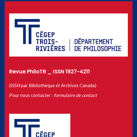
Revue PhiloTR _ ISSN 1927-4211
(ISSN par Bibliothèque et Archives Canada)
Pour nous contacter :
formulaire de contact