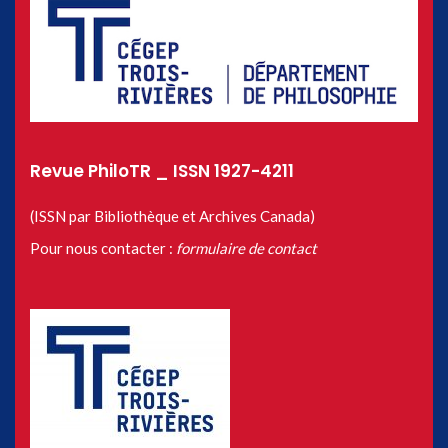
Revue PhiloTR _ ISSN 1927-4211
(ISSN par Bibliothèque et Archives Canada)
Pour nous contacter :
formulaire de contact