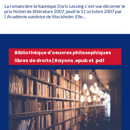
La romancière britannique Doris Lessing s`est vue décerner le
prix Nobel de littérature 2007, jeudi le 11 octobre 2007 par
l`Académie suédoise de Stockholm. Elle…
Bibliothèque d'oeuvres philosophiques
libres de droits | Rayons .epub et .pdf