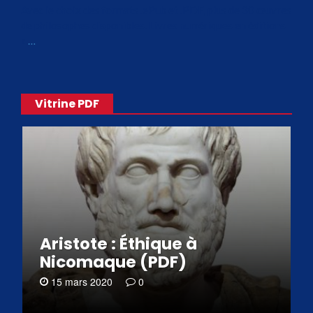
Avec le choix des formats .ePub et .PDF, plus de 30 œuvres
de philosophes disponibles. Livres numériques en éditions
«
…
Vitrine PDF
Aristote : Éthique à
Nicomaque (PDF)
15 mars 2020
0