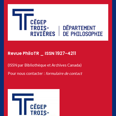
Revue PhiloTR _ ISSN 1927-4211
(ISSN par Bibliothèque et Archives Canada)
Pour nous contacter :
formulaire de contact