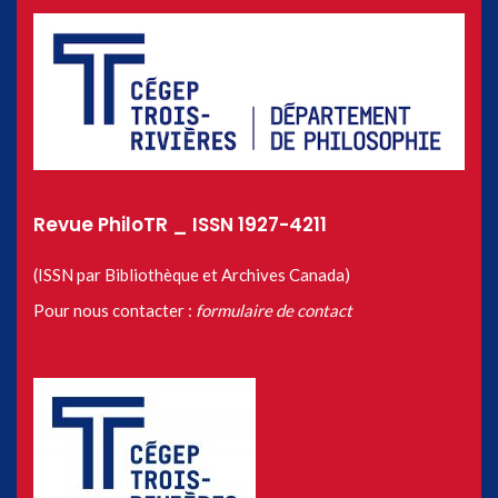
Revue PhiloTR _ ISSN 1927-4211
(ISSN par Bibliothèque et Archives Canada)
Pour nous contacter :
formulaire de contact