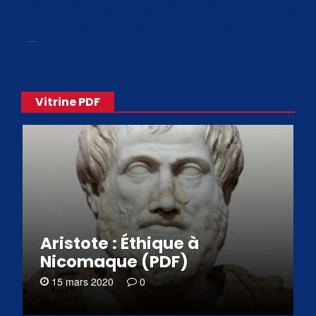
Avec le choix des formats .ePub et .PDF, plus de 30 œuvres
de philosophes disponibles. Livres numériques en éditions
«
…
Vitrine PDF
Aristote : Éthique à
Nicomaque (PDF)
15 mars 2020
0