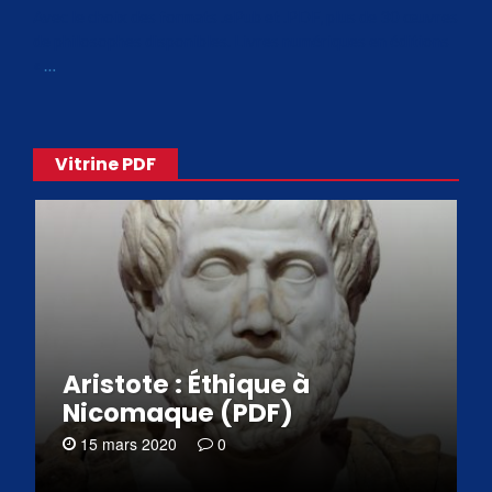
Avec le choix des formats .ePub et .PDF, plus de 30 œuvres
de philosophes disponibles. Livres numériques en éditions
«
…
Vitrine PDF
Aristote : Éthique à
Nicomaque (PDF)
15 mars 2020
0