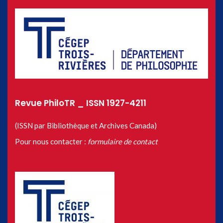
Revue PhiloTR _ ISSN 1927-4211
(ISSN par Bibliothèque et Archives Canada)
Pour nous contacter :
formulaire de contact