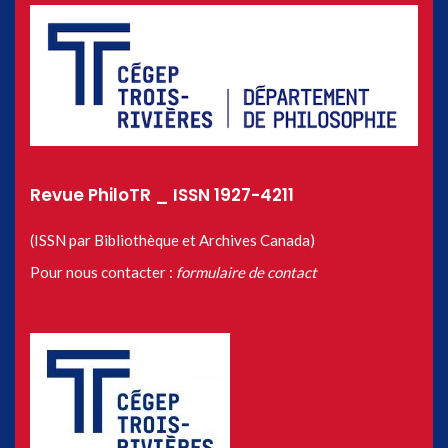
Revue PhiloTR _ ISSN 1927-4211
(ISSN par Bibliothèque et Archives Canada)
Pour nous contacter :
formulaire de contact