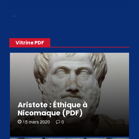
Avec le choix des formats .ePub et .PDF, plus de 30 œuvres
de philosophes disponibles. Livres numériques en éditions
«
…
Vitrine PDF
Aristote : Éthique à
Nicomaque (PDF)
15 mars 2020
0