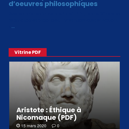
d’oeuvres philosophiques
Avec le choix des formats .ePub et .PDF, plus de 30 œuvres
de philosophes disponibles. Livres numériques en éditions
«
…
Vitrine PDF
Aristote : Éthique à
Nicomaque (PDF)
15 mars 2020
0