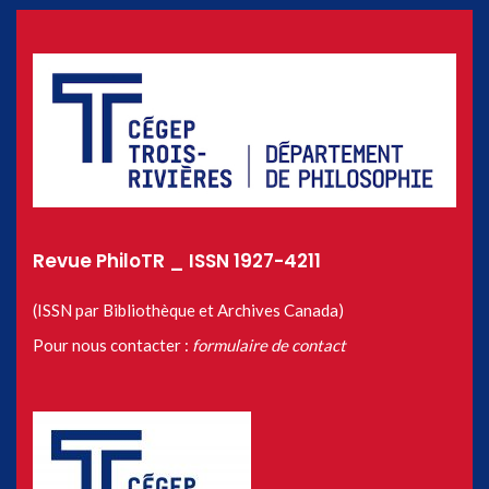
Revue PhiloTR _ ISSN 1927-4211
(ISSN par Bibliothèque et Archives Canada)
Pour nous contacter :
formulaire de contact