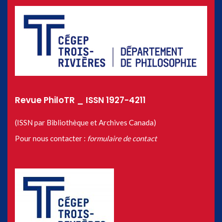
Revue PhiloTR _ ISSN 1927-4211
(ISSN par Bibliothèque et Archives Canada)
Pour nous contacter :
formulaire de contact