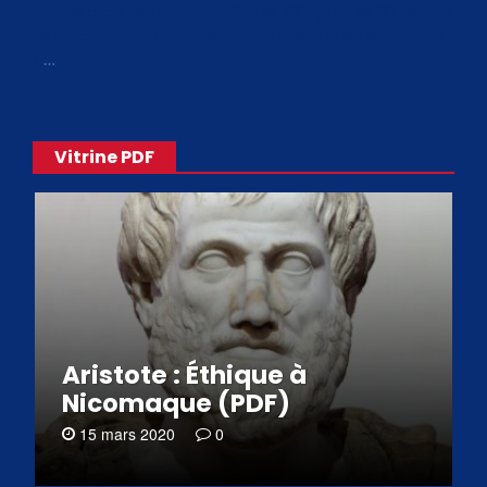
Avec le choix des formats .ePub et .PDF, plus de 30 œuvres
de philosophes disponibles. Livres numériques en éditions
«
…
Vitrine PDF
Aristote : Éthique à
Nicomaque (PDF)
15 mars 2020
0