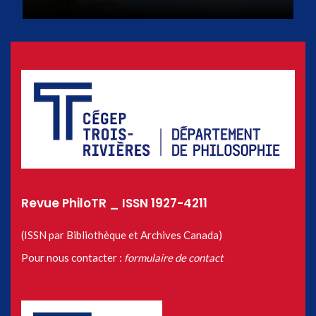
Revue PhiloTR _ ISSN 1927-4211
(ISSN par Bibliothèque et Archives Canada)
Pour nous contacter :
formulaire de contact