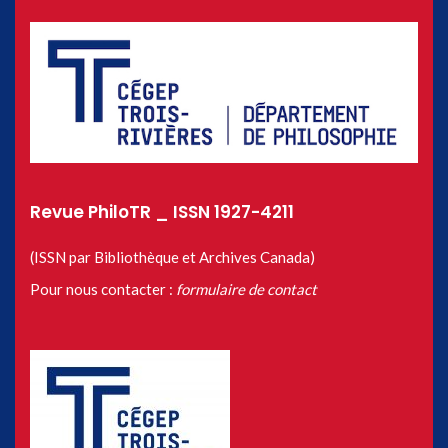
Revue PhiloTR _ ISSN 1927-4211
(ISSN par Bibliothèque et Archives Canada)
Pour nous contacter :
formulaire de contact