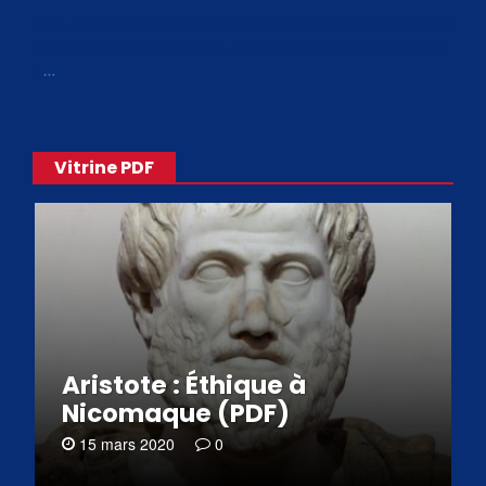
Avec le choix des formats .ePub et .PDF, plus de 30 œuvres
de philosophes disponibles. Livres numériques en éditions
«
…
Vitrine PDF
Aristote : Éthique à
Nicomaque (PDF)
15 mars 2020
0