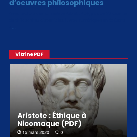
d’oeuvres philosophiques
Avec le choix des formats .ePub et .PDF, plus de 30 œuvres
de philosophes disponibles. Livres numériques en éditions
«
…
Vitrine PDF
Aristote : Éthique à
Nicomaque (PDF)
15 mars 2020
0