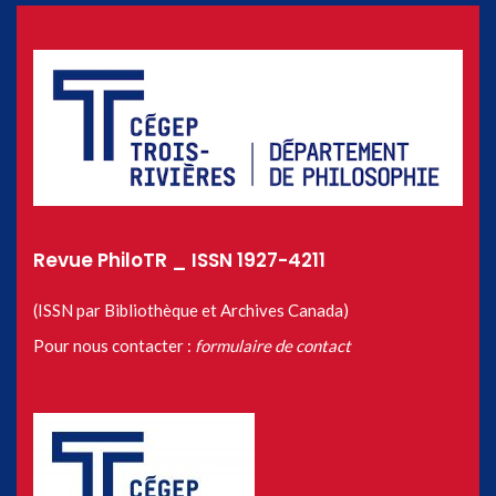
Revue PhiloTR _ ISSN 1927-4211
(ISSN par Bibliothèque et Archives Canada)
Pour nous contacter :
formulaire de contact