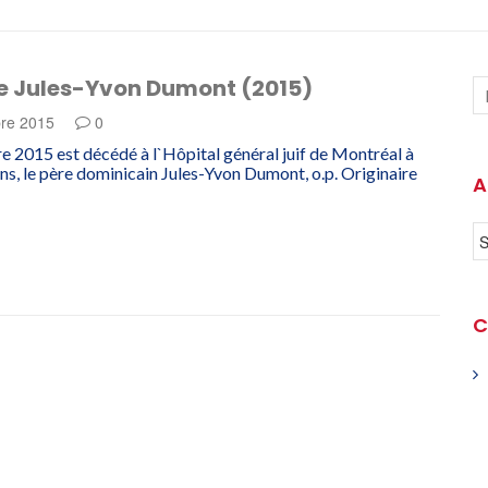
e Jules-Yvon Dumont (2015)
re 2015
0
e 2015 est décédé à l`Hôpital général juif de Montréal à
ans, le père dominicain Jules-Yvon Dumont, o.p. Originaire
A
C