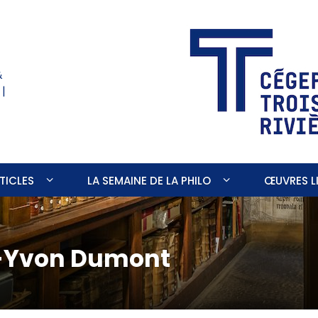
&
 |
TICLES
LA SEMAINE DE LA PHILO
ŒUVRES LI
s-Yvon Dumont