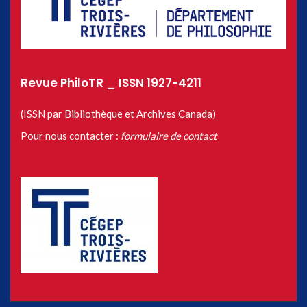
Revue PhiloTR _ ISSN 1927-4211
(ISSN par Bibliothèque et Archives Canada)
Pour nous contacter :
formulaire de contact