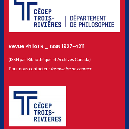
Revue PhiloTR _ ISSN 1927-4211
(ISSN par Bibliothèque et Archives Canada)
Pour nous contacter :
formulaire de contact