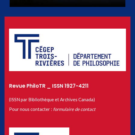
Revue PhiloTR _ ISSN 1927-4211
(ISSN par Bibliothèque et Archives Canada)
Pour nous contacter :
formulaire de contact