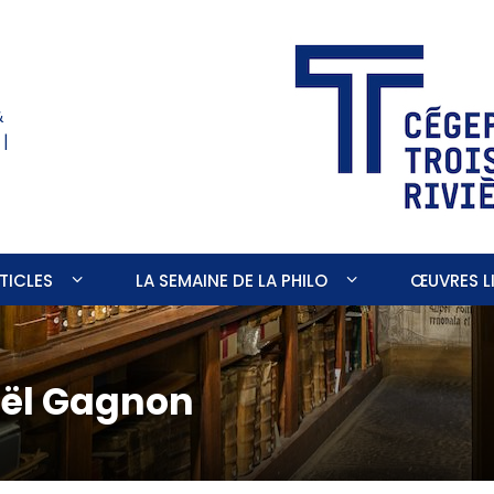
&
 |
TICLES
LA SEMAINE DE LA PHILO
ŒUVRES LI
aël Gagnon