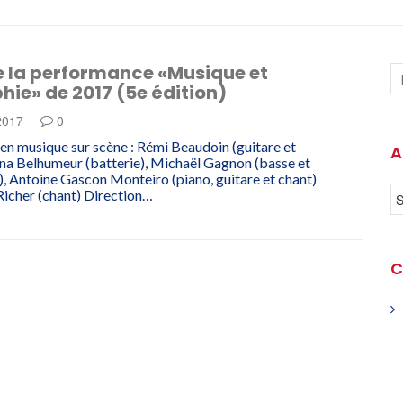
e la performance «Musique et
hie» de 2017 (5e édition)
 2017
0
 en musique sur scène : Rémi Beaudoin (guitare et
A
na Belhumeur (batterie), Michaël Gagnon (basse et
, Antoine Gascon Monteiro (piano, guitare et chant)
Richer (chant) Direction…
C