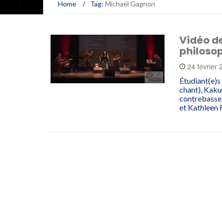
Home
/
Tag:
Michaël Gagnon
Vidéo d
philosop
24 février
Étudiant(e)s
chant), Kaku
contrebasse)
et Kathleen 