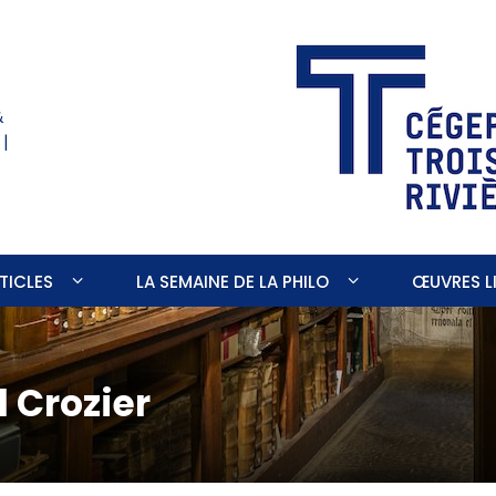
&
 |
TICLES
LA SEMAINE DE LA PHILO
ŒUVRES LI
 Crozier