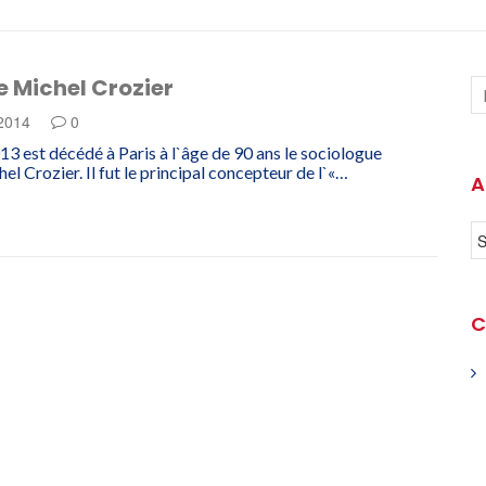
 Michel Crozier
 2014
0
13 est décédé à Paris à l`âge de 90 ans le sociologue
el Crozier. Il fut le principal concepteur de l`«…
A
C