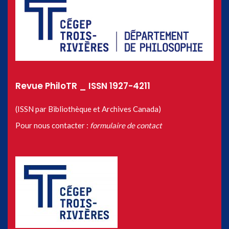
Revue PhiloTR _ ISSN 1927-4211
(ISSN par Bibliothèque et Archives Canada)
Pour nous contacter :
formulaire de contact