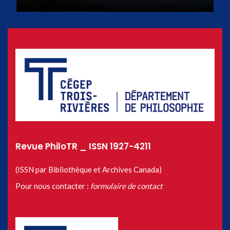
Revue PhiloTR _ ISSN 1927-4211
(ISSN par Bibliothèque et Archives Canada)
Pour nous contacter :
formulaire de contact