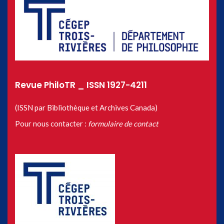
Revue PhiloTR _ ISSN 1927-4211
(ISSN par Bibliothèque et Archives Canada)
Pour nous contacter :
formulaire de contact