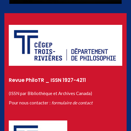
Revue PhiloTR _ ISSN 1927-4211
(ISSN par Bibliothèque et Archives Canada)
Pour nous contacter :
formulaire de contact