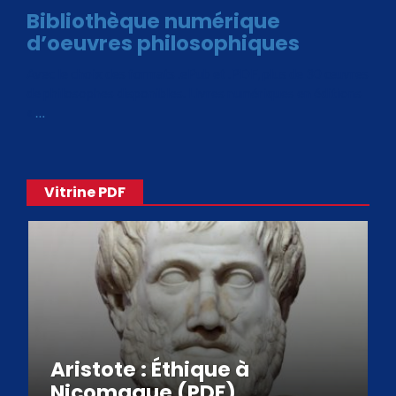
Bibliothèque numérique
d’oeuvres philosophiques
Avec le choix des formats .ePub et .PDF, plus de 30 œuvres
de philosophes disponibles. Livres numériques en éditions
«
…
Vitrine PDF
Aristote : Éthique à
Nicomaque (PDF)