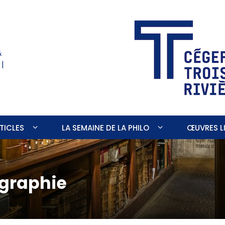
&
 |
TICLES
LA SEMAINE DE LA PHILO
ŒUVRES LI
ographie