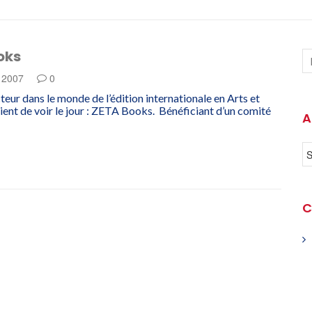
oks
e 2007
0
teur dans le monde de l’édition internationale en Arts et
ent de voir le jour : ZETA Books. Bénéficiant d’un comité
A
C