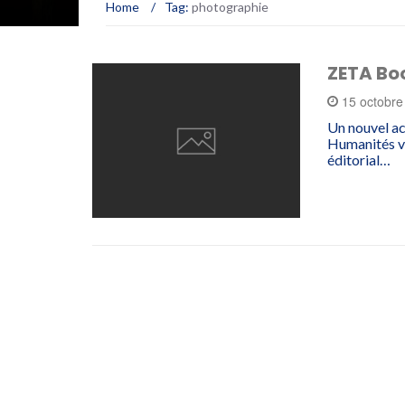
Home
/
Tag:
photographie
ZETA Bo
15 octobr
Un nouvel ac
Humanités vi
éditorial…