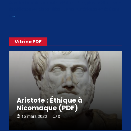
Avec le choix des formats .ePub et .PDF, plus de 30 œuvres
de philosophes disponibles. Livres numériques en éditions
«
…
Vitrine PDF
Aristote : Éthique à
Nicomaque (PDF)
15 mars 2020
0