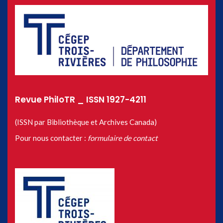
Revue PhiloTR _ ISSN 1927-4211
(ISSN par Bibliothèque et Archives Canada)
Pour nous contacter :
formulaire de contact