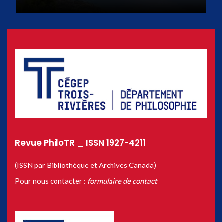
Revue PhiloTR _ ISSN 1927-4211
(ISSN par Bibliothèque et Archives Canada)
Pour nous contacter :
formulaire de contact