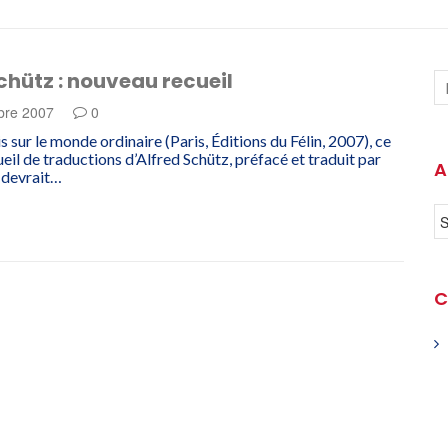
chütz : nouveau recueil
bre 2007
0
is sur le monde ordinaire (Paris, Éditions du Félin, 2007), ce
eil de traductions d’Alfred Schütz, préfacé et traduit par
A
, devrait…
C