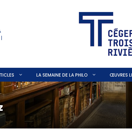
&
 |
TICLES
LA SEMAINE DE LA PHILO
ŒUVRES LI
z