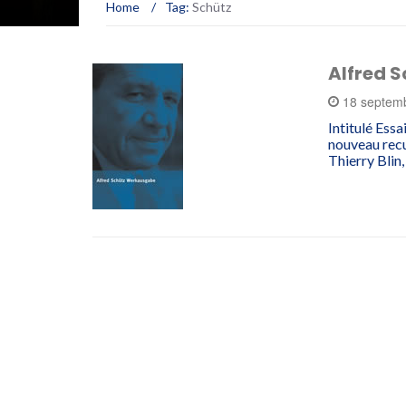
Home
/
Tag:
Schütz
Alfred S
18 septem
Intitulé Essa
nouveau recu
Thierry Blin