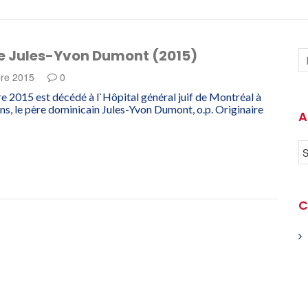
e Jules-Yvon Dumont (2015)
re 2015
0
e 2015 est décédé à l`Hôpital général juif de Montréal à
ans, le père dominicain Jules-Yvon Dumont, o.p. Originaire
A
C