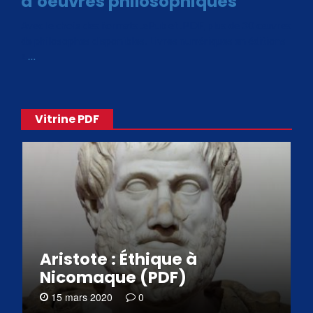
d’oeuvres philosophiques
Avec le choix des formats .ePub et .PDF, plus de 30 œuvres
de philosophes disponibles. Livres numériques en éditions
«
…
Vitrine PDF
Aristote : Éthique à
Nicomaque (PDF)
15 mars 2020
0