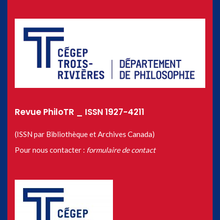
Revue PhiloTR _ ISSN 1927-4211
(ISSN par Bibliothèque et Archives Canada)
Pour nous contacter :
formulaire de contact