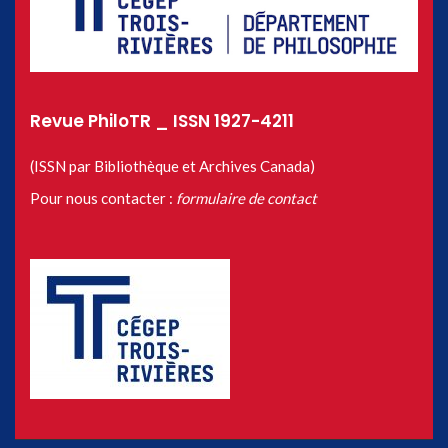
Revue PhiloTR _ ISSN 1927-4211
(ISSN par Bibliothèque et Archives Canada)
Pour nous contacter :
formulaire de contact