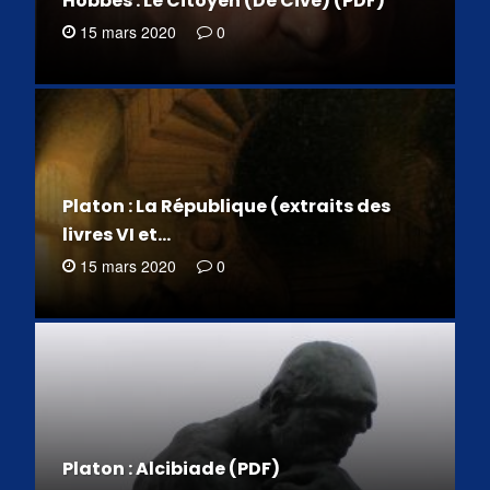
Hobbes : Le Citoyen (De Cive) (PDF)
15 mars 2020
0
Platon : La République (extraits des
livres VI et…
15 mars 2020
0
Platon : Alcibiade (PDF)