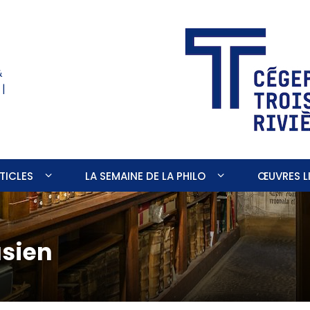
&
 |
TICLES
LA SEMAINE DE LA PHILO
ŒUVRES LI
asien