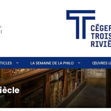
&
 |
TICLES
LA SEMAINE DE LA PHILO
ŒUVRES LI
iècle