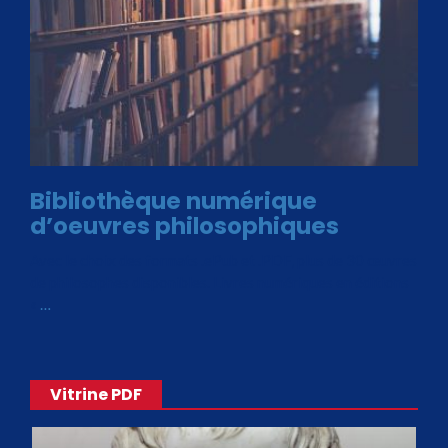
Bibliothèque numérique
d’oeuvres philosophiques
Avec le choix des formats .ePub et .PDF, plus de 30 œuvres
de philosophes disponibles. Livres numériques en éditions
«
…
Vitrine PDF