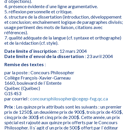
d`objections).
4. présence évidente d`une ligne argumentative.
5. réflexion personnelle et critique.
6. structure de la dissertation (introduction, développement
et conclusion; enchaînement logique de paragraphes divisés;
usage pertinent des mots de liaison, citations avec
références).
7. qualité adéquate de la langue (cf. syntaxe et orthographe)
et de la rédaction (cf. style).
Date limite d`inscription
: 12 mars 2004
Date limite d`envoi de la dissertation
: 23 avril 2004
Remise des textes
:
par la poste : Concours Philosopher
Collège François-Xavier-Garneau
1660, boulevard de l`Entente
Québec (Québec)
G1S 4S3
par courriel :
concoursphilosopher@cegep-fxg.qc.ca
Prix
: Les quinze prix attribués sont les suivants : un premier
prix de 1250$, un deuxième prix de 900$, trois prix de 450$,
cinq prix de 300$ et cinq prix de 200$. Cette année, un prix
spécial est rajouté aux quinze prix offerts par le Concours
Philosopher. Il s`agit d`un prix de 500$ offert par l`éditeur