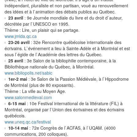
indépendant, pluraliste et non partisan, voué au renouvellement
des idées et à l`animation des débats publics au Québec.
23 avril
: 9e Journée mondiale du livre et du droit d`auteur,
décrétée par l`UNESCO en 1995.
Thème : Lire, un plaisir qui se partage.
www.jmlda.qc.ca
23-26 avril
: 32e Rencontre québécoise internationale des
écrivains. L`événement a lieu à Sainte-Adèle et à Montréal et est
sous l`égide de l`Académie des lettres du Québec.
25 avril
: 3e Salon de la bibliophilie contemporaine, à la
Bibliothèque nationale du Québec, à Montréal.
www.bibliopolis.net/sabic
1er-2 mai
: 3e Salon de la Passion Médiévale, à l`Hippodrome
de Montréal (plus de 80 exposants).
Thème : La ville au Moyen Age.
www.salonmedieval.com
6-15 mai
: 10e Festival international de la littérature (FIL) à
Montréal, organisé par l`Union des écrivaines et des écrivains
québécois.
www.uneq.qc.ca/festival
10-14 mai
: 72e Congrès de l`ACFAS, à l`UQAM. (4000
communications, 200 colloques).