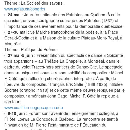
Thème : La Société des savoirs.
www.acfas.ca/congrès
24 mai
: Journée nationale des Patriotes, au Québec. À cette
occasion, on veut souligner le courage des Patriotes (1837) et
l`importance de ces événements pour la démocratie québécoise.
27-30 mai
: 5e Marché francophone de la poésie, à la Place
Gérald-Godin et à la Maison de la culture Plateau-Mont-Royal, à
Montréal.
Thème : Politique du Poème.
27 mai-5 juin
: Présentation du spectacle de danse « Soixante-
trois apparitions » au Théâtre La Chapelle, à Montréal, dans le
cadre du volet Traces-hors sentiers de Danse-Cité. Le spectacle
danse-musique est sous la responsabilité du compositeur Michel
F. Côté, qui s`allie cinq chorégraphes-interprètes. À partir, de
l`oeuvre du compositeur français Érik Satie (1866-1925) intitulée
Socrate (oratorio, 1918) et de cette même oeuvre repiquée par le
compositeur américain John Cage, Michel F. Côté la repique à
son tour.
www.coalition-cegeps.qc.ca.edu
9-10 juin
: Forum sur l`avenir de l`enseignement collégial, à
l`Hôtel Loews Le Concode, à Québec.. La rencontre se tient à
l`invitation de M. Pierre Reid, ministre de l`Éducation du