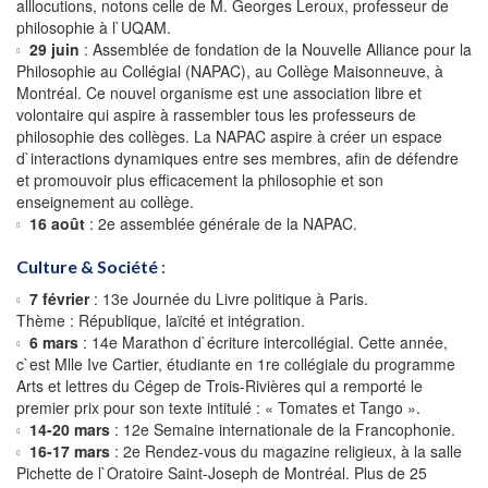
alllocutions, notons celle de M. Georges Leroux, professeur de
philosophie à l`UQAM.
29 juin
: Assemblée de fondation de la Nouvelle Alliance pour la
Philosophie au Collégial (NAPAC), au Collège Maisonneuve, à
Montréal. Ce nouvel organisme est une association libre et
volontaire qui aspire à rassembler tous les professeurs de
philosophie des collèges. La NAPAC aspire à créer un espace
d`interactions dynamiques entre ses membres, afin de défendre
et promouvoir plus efficacement la philosophie et son
enseignement au collège.
16 août
: 2e assemblée générale de la NAPAC.
Culture & Société
:
7 février
: 13e Journée du Livre politique à Paris.
Thème : République, laïcité et intégration.
6 mars
: 14e Marathon d`écriture intercollégial. Cette année,
c`est Mlle Ive Cartier, étudiante en 1re collégiale du programme
Arts et lettres du Cégep de Trois-Rivières qui a remporté le
premier prix pour son texte intitulé : « Tomates et Tango ».
14-20 mars
: 12e Semaine internationale de la Francophonie.
16-17 mars
: 2e Rendez-vous du magazine religieux, à la salle
Pichette de l`Oratoire Saint-Joseph de Montréal. Plus de 25