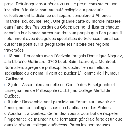
projet Défi Jonquière-Athènes 2004. Le projet consiste en une
invitation à toute la communauté collégiale à parcourir
collectivement la distance qui sépare Jonquière d`Athènes
(marche, ski, course, etc). Une grande carte du monde installée
dans l`aire des Pas perdus du Cégep permet d`illustrer chaque
semaine la distance parcourue dans un périple que l`on poursuit
notamment avec des guides spécialisés de Sciences humaines
qui font le point sur la géographie et l`histoire des régions
traversées.
13 mai
: Rencontre avec l`écrivain français Dominique Noguez,
à la Librairie Gallimard, 3700 boul. Saint-Laurent, à Montréal.
Normalien, agrégé de philosophie, docteur en esthétique,
spécialiste du cinéma, il vient de publier L`Homme de l`humour
(Gallimard).
2 juin
: Assemblée annuelle du Comité des Enseignants et
Enseignantes de Philosophie (CEEP) au Collège Mérici de
Québec.
9 juin
: Rassemblement parallèle au Forum sur l`avenir de
l`enseignement collégial sous un chapiteau sur les Plaines
d`Abraham, à Québec. Ce rendez-vous a pour but de rappeler
l`importance de maintenir une formation générale forte et unique
dans le réseau collégial québécois. Parmi les nombreuses