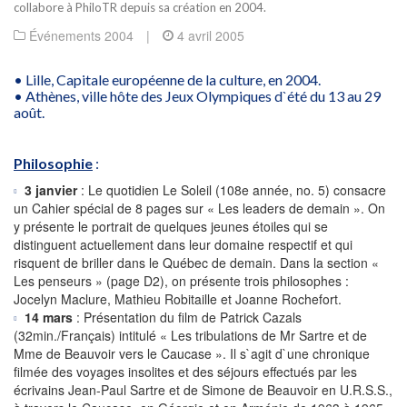
collabore à PhiloTR depuis sa création en 2004.
Événements 2004
|
4 avril 2005
• Lille, Capitale européenne de la culture, en 2004.
• Athènes, ville hôte des Jeux Olympiques d`été du 13 au 29
août.
Philosophie
:
3 janvier
: Le quotidien Le Soleil (108e année, no. 5) consacre
un Cahier spécial de 8 pages sur « Les leaders de demain ». On
y présente le portrait de quelques jeunes étoiles qui se
distinguent actuellement dans leur domaine respectif et qui
risquent de briller dans le Québec de demain. Dans la section «
Les penseurs » (page D2), on présente trois philosophes :
Jocelyn Maclure, Mathieu Robitaille et Joanne Rochefort.
14 mars
: Présentation du film de Patrick Cazals
(32min./Français) intitulé « Les tribulations de Mr Sartre et de
Mme de Beauvoir vers le Caucase ». Il s`agit d`une chronique
filmée des voyages insolites et des séjours effectués par les
écrivains Jean-Paul Sartre et de Simone de Beauvoir en U.R.S.S.,