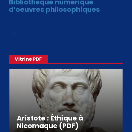
Bibliothèque numérique
d’oeuvres philosophiques
Avec le choix des formats .ePub et .PDF, plus de 30 œuvres
de philosophes disponibles. Livres numériques en éditions
«
…
Vitrine PDF
Aristote : Éthique à
Nicomaque (PDF)