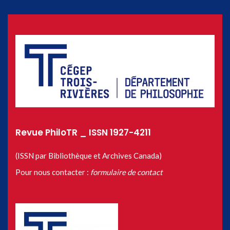
Revue PhiloTR _ ISSN 1927-4211
(ISSN par Bibliothèque et Archives Canada)
Pour nous contacter :
formulaire de contact