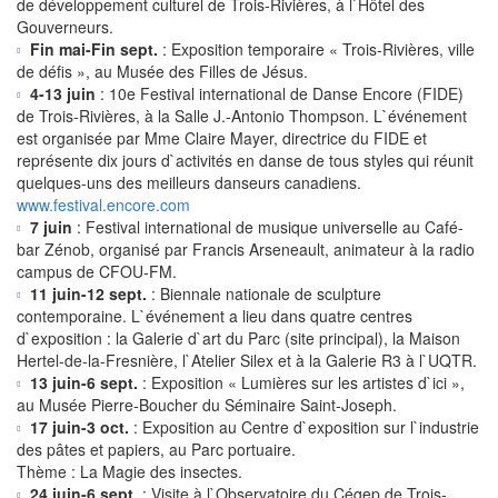
de développement culturel de Trois-Rivières, à l`Hôtel des
Gouverneurs.
Fin mai-Fin sept.
: Exposition temporaire « Trois-Rivières, ville
de défis », au Musée des Filles de Jésus.
4-13 juin
: 10e Festival international de Danse Encore (FIDE)
de Trois-Rivières, à la Salle J.-Antonio Thompson. L`événement
est organisée par Mme Claire Mayer, directrice du FIDE et
représente dix jours d`activités en danse de tous styles qui réunit
quelques-uns des meilleurs danseurs canadiens.
www.festival.encore.com
7 juin
: Festival international de musique universelle au Café-
bar Zénob, organisé par Francis Arseneault, animateur à la radio
campus de CFOU-FM.
11 juin-12 sept.
: Biennale nationale de sculpture
contemporaine. L`événement a lieu dans quatre centres
d`exposition : la Galerie d`art du Parc (site principal), la Maison
Hertel-de-la-Fresnière, l`Atelier Silex et à la Galerie R3 à l`UQTR.
13 juin-6 sept.
: Exposition « Lumières sur les artistes d`ici »,
au Musée Pierre-Boucher du Séminaire Saint-Joseph.
17 juin-3 oct.
: Exposition au Centre d`exposition sur l`industrie
des pâtes et papiers, au Parc portuaire.
Thème : La Magie des insectes.
24 juin-6 sept.
: Visite à l`Observatoire du Cégep de Trois-