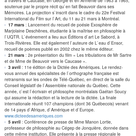
à travers le Caucase, en Géorgie et en Arménie de 1963 à 1965,
soutenue par le propre récit qu`en fait Beauvoir dans ses
Mémoires. La projection s`inscrit dans le cadre du 22e Festival
International du Film sur l`Art, du 11 au 21 mars à Montréal.
17 mars
: Lancement du recueil de poésie Exosphère de
Marjolaine Deschênes, étudiante à la maîtrise en philosophie à
l`UQTR. L`événement a lieu aux Éditions d`art Le Sabord, à
Trois-Rivières. Elle est également l`auteure de L`eau d`Ensor,
recueil de poèmes publié en 2002 chez le même éditeur.
21 mars
: 2e présentation du film « Les tribulations de Mr Sartre
et de Mme de Beauvoir vers le Caucase ».
3 avril
: 11e édition de la Dictée des Amériques. Le rendez-
vous annuel des spécialistes de l`orthographe française est
retransmis sur les ondes de Télé-Québec, en direct de la salle du
Conseil législatif de l`Assemblée nationale du Québec. Cette
année, c`est l`écrivain et philosophe montréalais Gaétan Soucy
qui assume la rédaction et la lecture de la dictée. La finale
internationale réunit 107 champions (dont 36 Québecois) venant
de 14 pays d`Afrique, d`Amérique et d`Europe.
www.dicteedesameriques.com
5 avril
: Conférence de presse de Mme Manon Lortie,
professeur de philosophie au Cégep de Jonquière, donnée dans
cette même institution. Elle présente à la presse régionale le