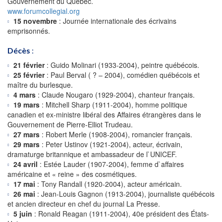
Gouvernement du Québec.
www.forumcollegial.org
15 novembre
: Journée internationale des écrivains
emprisonnés.
Décès
:
21 février
: Guido Molinari (1933-2004), peintre québécois.
25 février
: Paul Berval ( ? – 2004), comédien québécois et
maître du burlesque.
4 mars
: Claude Nougaro (1929-2004), chanteur français.
19 mars
: Mitchell Sharp (1911-2004), homme politique
canadien et ex-ministre libéral des Affaires étrangères dans le
Gouvernement de Pierre-Elliot Trudeau.
27 mars
: Robert Merle (1908-2004), romancier français.
29 mars
: Peter Ustinov (1921-2004), acteur, écrivain,
dramaturge britannique et ambassadeur de l`UNICEF.
24 avril
: Estée Lauder (1907-2004), femme d`affaires
américaine et « reine » des cosmétiques.
17 mai
: Tony Randall (1920-2004), acteur américain.
26 mai
: Jean-Louis Gagnon (1913-2004), journaliste québécois
et ancien directeur en chef du journal La Presse.
5 juin
: Ronald Reagan (1911-2004), 40e président des États-