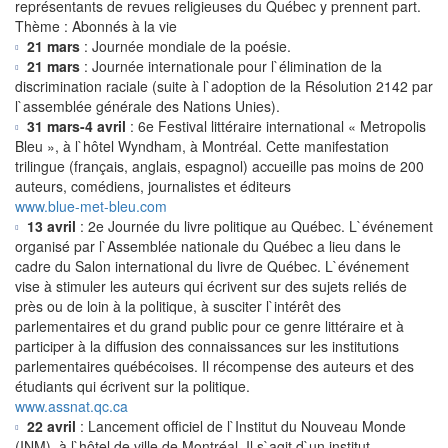
représentants de revues religieuses du Québec y prennent part.
Thème : Abonnés à la vie
21 mars
: Journée mondiale de la poésie.
21 mars
: Journée internationale pour l`élimination de la
discrimination raciale (suite à l`adoption de la Résolution 2142 par
l`assemblée générale des Nations Unies).
31 mars-4 avril
: 6e Festival littéraire international « Metropolis
Bleu », à l`hôtel Wyndham, à Montréal. Cette manifestation
trilingue (français, anglais, espagnol) accueille pas moins de 200
auteurs, comédiens, journalistes et éditeurs
www.blue-met-bleu.com
13 avril
: 2e Journée du livre politique au Québec. L`événement
organisé par l`Assemblée nationale du Québec a lieu dans le
cadre du Salon international du livre de Québec. L`événement
vise à stimuler les auteurs qui écrivent sur des sujets reliés de
près ou de loin à la politique, à susciter l`intérêt des
parlementaires et du grand public pour ce genre littéraire et à
participer à la diffusion des connaissances sur les institutions
parlementaires québécoises. Il récompense des auteurs et des
étudiants qui écrivent sur la politique.
www.assnat.qc.ca
22 avril
: Lancement officiel de l`Institut du Nouveau Monde
(INM), à l`hôtel de ville de Montréal. Il s`agit d`un institut