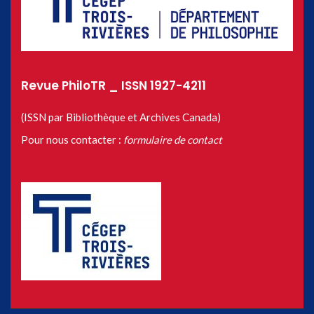
Revue PhiloTR _ ISSN 1927-4211
(ISSN par Bibliothèque et Archives Canada)
Pour nous contacter :
formulaire de contact