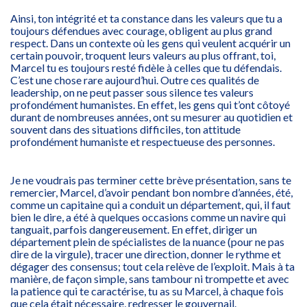
Ainsi, ton intégrité et ta constance dans les valeurs que tu a
toujours défendues avec courage, obligent au plus grand
respect. Dans un contexte où les gens qui veulent acquérir un
certain pouvoir, troquent leurs valeurs au plus offrant, toi,
Marcel tu es toujours resté fidèle à celles que tu défendais.
C’est une chose rare aujourd’hui. Outre ces qualités de
leadership, on ne peut passer sous silence tes valeurs
profondément humanistes. En effet, les gens qui t’ont côtoyé
durant de nombreuses années, ont su mesurer au quotidien et
souvent dans des situations difficiles, ton attitude
profondément humaniste et respectueuse des personnes.
Je ne voudrais pas terminer cette brève présentation, sans te
remercier, Marcel, d’avoir pendant bon nombre d’années, été,
comme un capitaine qui a conduit un département, qui, il faut
bien le dire, a été à quelques occasions comme un navire qui
tanguait, parfois dangereusement. En effet, diriger un
département plein de spécialistes de la nuance (pour ne pas
dire de la virgule), tracer une direction, donner le rythme et
dégager des consensus; tout cela relève de l’exploit. Mais à ta
manière, de façon simple, sans tambour ni trompette et avec
la patience qui te caractérise, tu as su Marcel, à chaque fois
que cela était nécessaire, redresser le gouvernail.