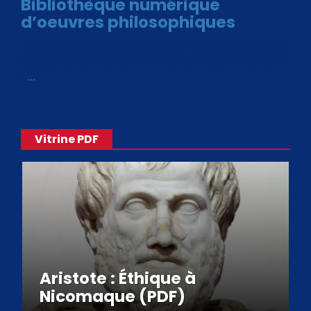
Bibliothèque numérique
d’oeuvres philosophiques
Avec le choix des formats .ePub et .PDF, plus de 30 œuvres
de philosophes disponibles. Livres numériques en éditions
«
…
Vitrine PDF
Aristote : Éthique à
Nicomaque (PDF)