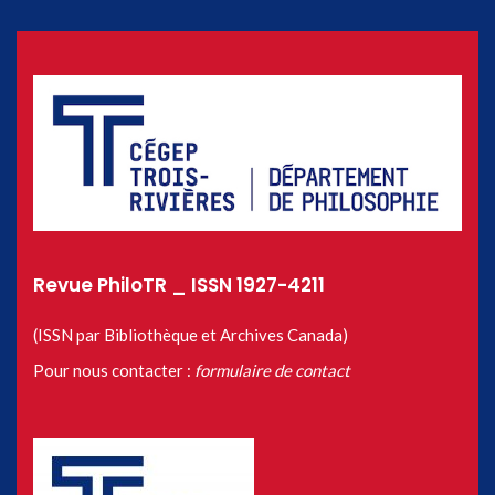
Revue PhiloTR _ ISSN 1927-4211
(ISSN par Bibliothèque et Archives Canada)
Pour nous contacter :
formulaire de contact