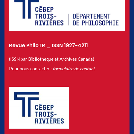
Revue PhiloTR _ ISSN 1927-4211
(ISSN par Bibliothèque et Archives Canada)
Pour nous contacter :
formulaire de contact